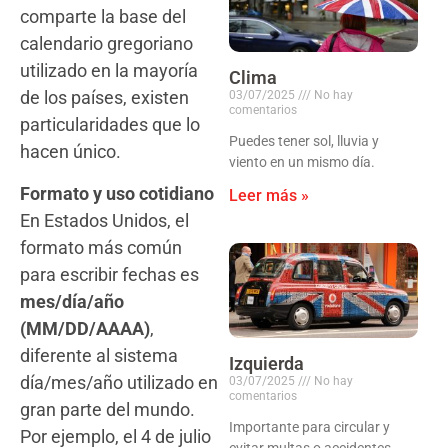
comparte la base del
calendario gregoriano
utilizado en la mayoría
Clima
de los países, existen
03/07/2025
No hay
comentarios
particularidades que lo
Puedes tener sol, lluvia y
hacen único.
viento en un mismo día.
Formato y uso cotidiano
Leer más »
En Estados Unidos, el
formato más común
para escribir fechas es
mes/día/año
(MM/DD/AAAA)
,
diferente al sistema
Izquierda
día/mes/año utilizado en
03/07/2025
No hay
comentarios
gran parte del mundo.
Importante para circular y
Por ejemplo, el 4 de julio
evitar multas o accidentes.